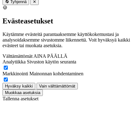
🔄
Tyhjennä
✕
🍪
Evästeasetukset
Käytämme evästeitä parantaaksemme käyttökokemustasi ja
analysoidaksemme sivustomme liikennettä. Voit hyväksyä kaikki
evästeet tai muokata asetuksia.
Välttämättömät
AINA PÄÄLLÄ
Analytiikka
Sivuston käytön seuranta
Markkinointi
Mainonnan kohdentaminen
Hyväksy kaikki
Vain välttämättömät
Muokkaa asetuksia
Tallenna asetukset