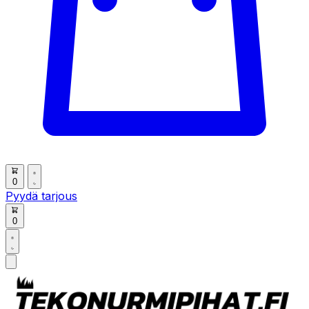
0
Pyydä tarjous
0