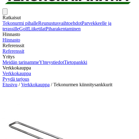
Ratkaisut
Tekonurmi pihalle
Reunustusvaihtoehdot
Parvekkeelle ja
terassille
Golf
Liiketilat
Piharakentaminen
Hinnasto
Hinnasto
Referenssit
Referenssit
Yritys
Meidän tarinamme
Yhteystiedot
Tietopankki
Verkkokauppa
Verkkokauppa
Pyydä tarjous
Etusivu
/
Verkkokauppa
/
Tekonurmen kiinnitysankkurit