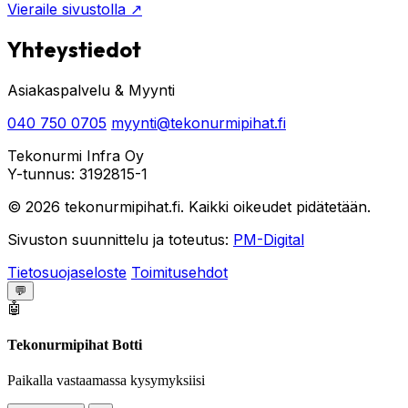
Vieraile sivustolla
↗
Yhteystiedot
Asiakaspalvelu & Myynti
040 750 0705
myynti@tekonurmipihat.fi
Tekonurmi Infra Oy
Y-tunnus: 3192815-1
© 2026 tekonurmipihat.fi. Kaikki oikeudet pidätetään.
Sivuston suunnittelu ja toteutus:
PM-Digital
Tietosuojaseloste
Toimitusehdot
💬
🤖
Tekonurmipihat Botti
Paikalla vastaamassa kysymyksiisi