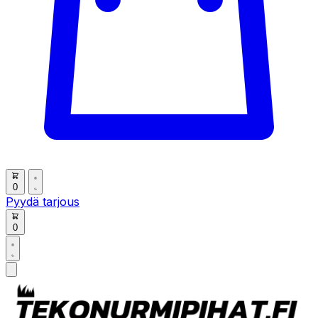
0
Pyydä tarjous
0