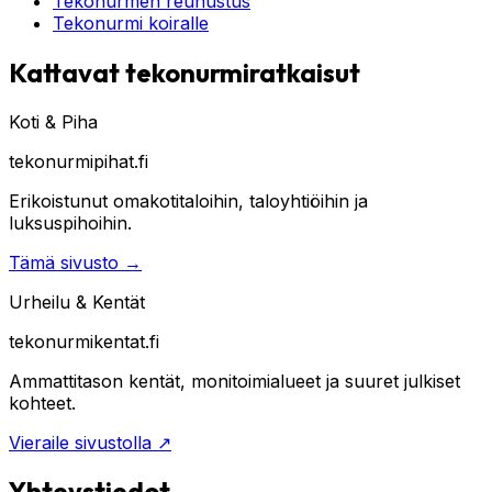
Tekonurmen reunustus
Tekonurmi koiralle
Kattavat tekonurmiratkaisut
Koti & Piha
tekonurmipihat.fi
Erikoistunut omakotitaloihin, taloyhtiöihin ja
luksuspihoihin.
Tämä sivusto
→
Urheilu & Kentät
tekonurmikentat.fi
Ammattitason kentät, monitoimialueet ja suuret julkiset
kohteet.
Vieraile sivustolla
↗
Yhteystiedot