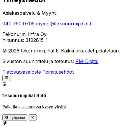
Asiakaspalvelu & Myynti
040 750 0705
myynti@tekonurmipihat.fi
Tekonurmi Infra Oy
Y-tunnus: 3192815-1
© 2026 tekonurmipihat.fi. Kaikki oikeudet pidätetään.
Sivuston suunnittelu ja toteutus:
PM-Digital
Tietosuojaseloste
Toimitusehdot
💬
🤖
Tekonurmipihat Botti
Paikalla vastaamassa kysymyksiisi
🔄
Tyhjennä
✕
🍪