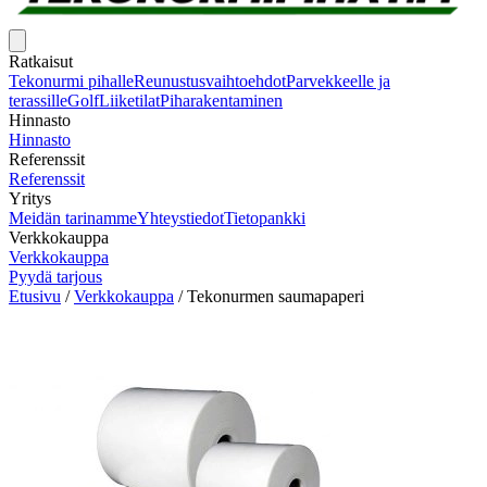
Ratkaisut
Tekonurmi pihalle
Reunustusvaihtoehdot
Parvekkeelle ja
terassille
Golf
Liiketilat
Piharakentaminen
Hinnasto
Hinnasto
Referenssit
Referenssit
Yritys
Meidän tarinamme
Yhteystiedot
Tietopankki
Verkkokauppa
Verkkokauppa
Pyydä tarjous
Etusivu
/
Verkkokauppa
/
Tekonurmen saumapaperi