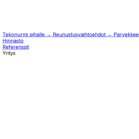
Tekonurmi pihalle
→
Reunustusvaihtoehdot
→
Parvekkeell
Hinnasto
Referenssit
Yritys