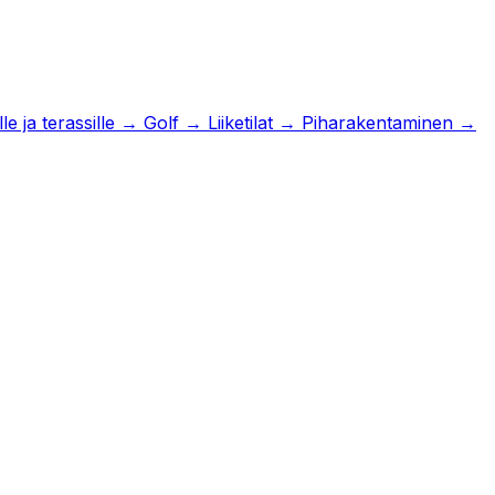
e ja terassille
→
Golf
→
Liiketilat
→
Piharakentaminen
→