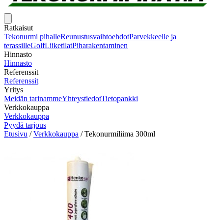
Ratkaisut
Tekonurmi pihalle
Reunustusvaihtoehdot
Parvekkeelle ja
terassille
Golf
Liiketilat
Piharakentaminen
Hinnasto
Hinnasto
Referenssit
Referenssit
Yritys
Meidän tarinamme
Yhteystiedot
Tietopankki
Verkkokauppa
Verkkokauppa
Pyydä tarjous
Etusivu
/
Verkkokauppa
/
Tekonurmiliima 300ml