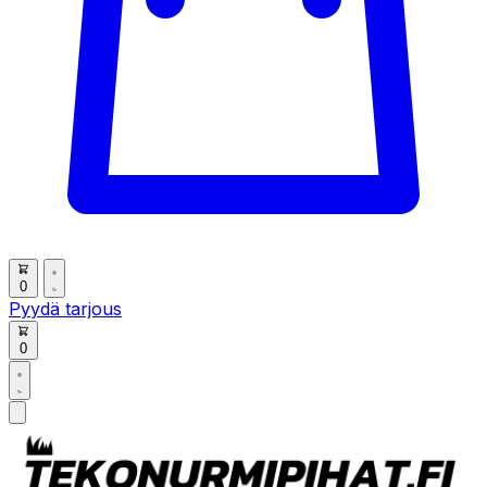
0
Pyydä tarjous
0