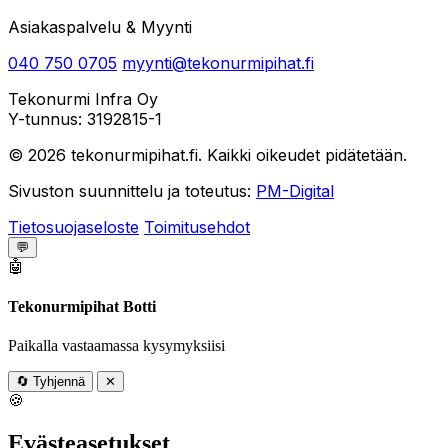
Asiakaspalvelu & Myynti
040 750 0705
myynti@tekonurmipihat.fi
Tekonurmi Infra Oy
Y-tunnus: 3192815-1
© 2026 tekonurmipihat.fi. Kaikki oikeudet pidätetään.
Sivuston suunnittelu ja toteutus:
PM-Digital
Tietosuojaseloste
Toimitusehdot
💬
🤖
Tekonurmipihat Botti
Paikalla vastaamassa kysymyksiisi
🔄
Tyhjennä
✕
🍪
Evästeasetukset