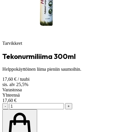
Tarvikkeet
Tekonurmiliima 300ml
Helppokäyttöinen liima pieniin saumoihin.
17,60
€
/ tuubi
sis. alv 25,5%
Varastossa
Yhteensä
17,60
€
-
+