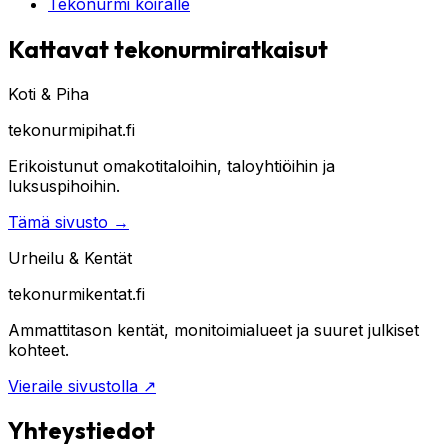
Tekonurmi koiralle
Kattavat tekonurmiratkaisut
Koti & Piha
tekonurmipihat.fi
Erikoistunut omakotitaloihin, taloyhtiöihin ja
luksuspihoihin.
Tämä sivusto
→
Urheilu & Kentät
tekonurmikentat.fi
Ammattitason kentät, monitoimialueet ja suuret julkiset
kohteet.
Vieraile sivustolla
↗
Yhteystiedot