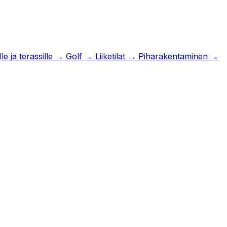
e ja terassille
→
Golf
→
Liiketilat
→
Piharakentaminen
→