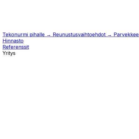
Tekonurmi pihalle
→
Reunustusvaihtoehdot
→
Parvekkeell
Hinnasto
Referenssit
Yritys