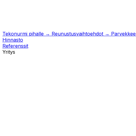
Tekonurmi pihalle
→
Reunustusvaihtoehdot
→
Parvekkeell
Hinnasto
Referenssit
Yritys