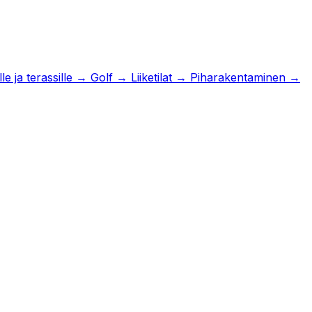
e ja terassille
→
Golf
→
Liiketilat
→
Piharakentaminen
→