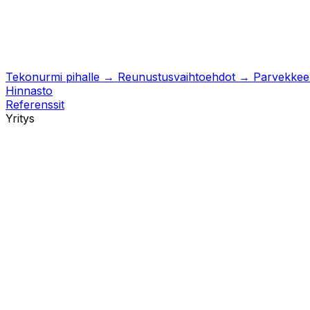
Tekonurmi pihalle
→
Reunustusvaihtoehdot
→
Parvekkeell
Hinnasto
Referenssit
Yritys