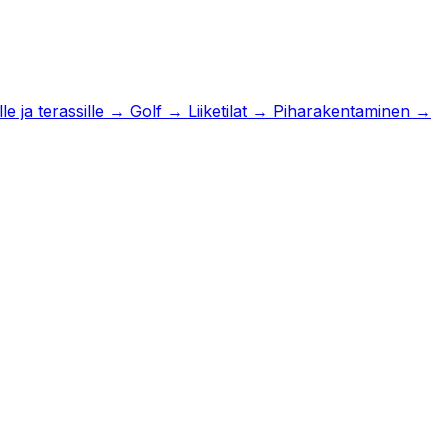
e ja terassille
→
Golf
→
Liiketilat
→
Piharakentaminen
→