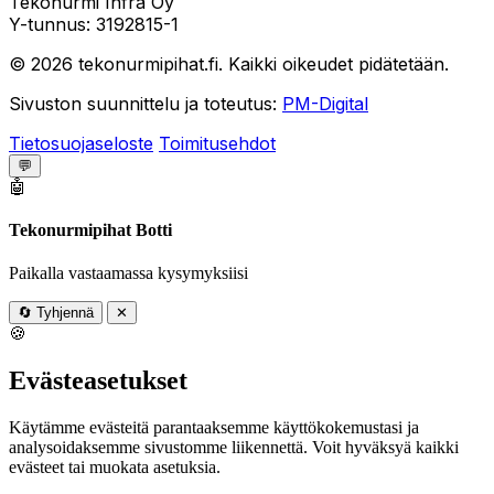
Tekonurmi Infra Oy
Y-tunnus: 3192815-1
© 2026 tekonurmipihat.fi. Kaikki oikeudet pidätetään.
Sivuston suunnittelu ja toteutus:
PM-Digital
Tietosuojaseloste
Toimitusehdot
💬
🤖
Tekonurmipihat Botti
Paikalla vastaamassa kysymyksiisi
🔄
Tyhjennä
✕
🍪
Evästeasetukset
Käytämme evästeitä parantaaksemme käyttökokemustasi ja
analysoidaksemme sivustomme liikennettä. Voit hyväksyä kaikki
evästeet tai muokata asetuksia.