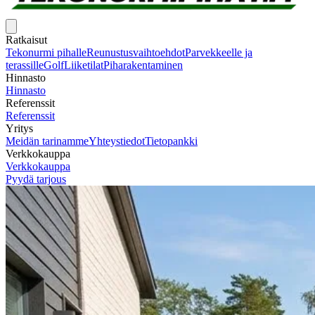
Ratkaisut
Tekonurmi pihalle
Reunustusvaihtoehdot
Parvekkeelle ja
terassille
Golf
Liiketilat
Piharakentaminen
Hinnasto
Hinnasto
Referenssit
Referenssit
Yritys
Meidän tarinamme
Yhteystiedot
Tietopankki
Verkkokauppa
Verkkokauppa
Pyydä tarjous