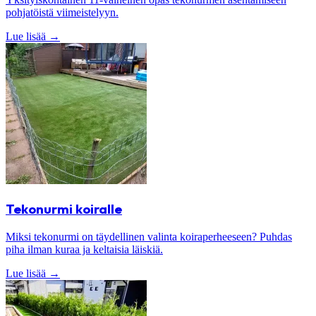
pohjatöistä viimeistelyyn.
Lue lisää
→
Tekonurmi koiralle
Miksi tekonurmi on täydellinen valinta koiraperheeseen? Puhdas
piha ilman kuraa ja keltaisia läiskiä.
Lue lisää
→