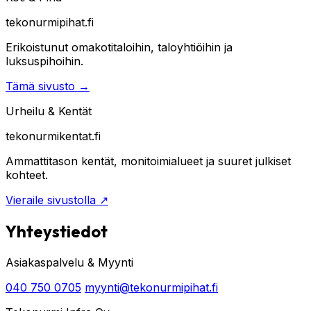
tekonurmipihat.fi
Erikoistunut omakotitaloihin, taloyhtiöihin ja
luksuspihoihin.
Tämä sivusto
→
Urheilu & Kentät
tekonurmikentat.fi
Ammattitason kentät, monitoimialueet ja suuret julkiset
kohteet.
Vieraile sivustolla
↗
Yhteystiedot
Asiakaspalvelu & Myynti
040 750 0705
myynti@tekonurmipihat.fi