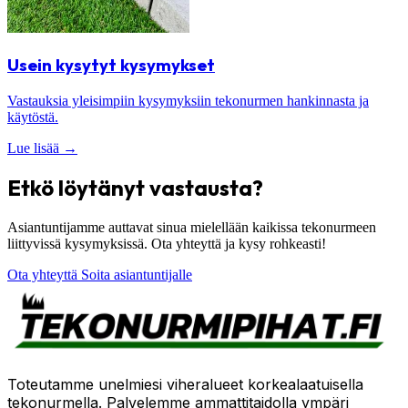
Usein kysytyt kysymykset
Vastauksia yleisimpiin kysymyksiin tekonurmen hankinnasta ja
käytöstä.
Lue lisää
→
Etkö löytänyt vastausta?
Asiantuntijamme auttavat sinua mielellään kaikissa tekonurmeen
liittyvissä kysymyksissä. Ota yhteyttä ja kysy rohkeasti!
Ota yhteyttä
Soita asiantuntijalle
Toteutamme unelmiesi viheralueet korkealaatuisella
tekonurmella. Palvelemme ammattitaidolla ympäri