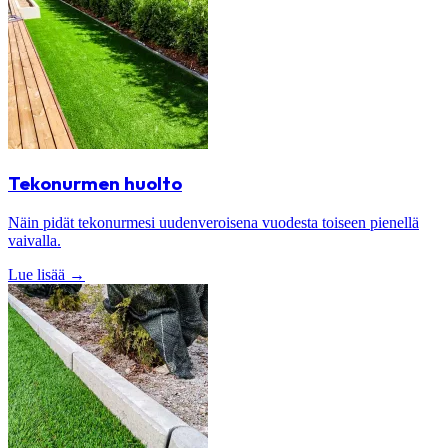
Tekonurmen huolto
Näin pidät tekonurmesi uudenveroisena vuodesta toiseen pienellä
vaivalla.
Lue lisää
→