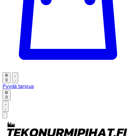
0
Pyydä tarjous
0